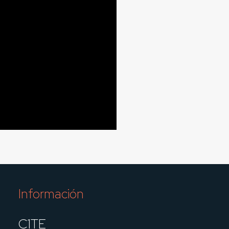
Información
C1TE